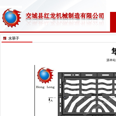
水荜子
源本站 冢