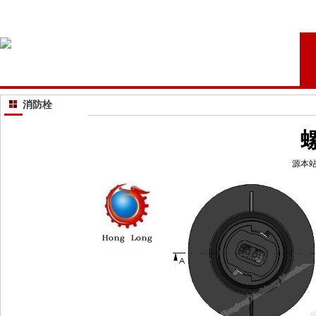
消防栓
源本站 冢